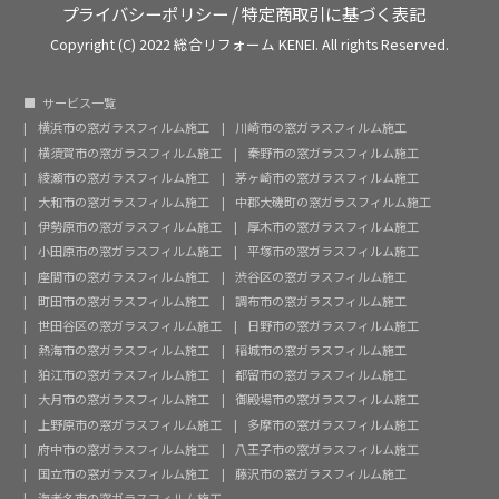
プライバシーポリシー
/
特定商取引に基づく表記
Copyright (C) 2022 総合リフォーム KENEI. All rights Reserved.
サービス一覧
横浜市の窓ガラスフィルム施工
川崎市の窓ガラスフィルム施工
横須賀市の窓ガラスフィルム施工
秦野市の窓ガラスフィルム施工
綾瀬市の窓ガラスフィルム施工
茅ヶ崎市の窓ガラスフィルム施工
大和市の窓ガラスフィルム施工
中郡大磯町の窓ガラスフィルム施工
伊勢原市の窓ガラスフィルム施工
厚木市の窓ガラスフィルム施工
小田原市の窓ガラスフィルム施工
平塚市の窓ガラスフィルム施工
座間市の窓ガラスフィルム施工
渋谷区の窓ガラスフィルム施工
町田市の窓ガラスフィルム施工
調布市の窓ガラスフィルム施工
世田谷区の窓ガラスフィルム施工
日野市の窓ガラスフィルム施工
熱海市の窓ガラスフィルム施工
稲城市の窓ガラスフィルム施工
狛江市の窓ガラスフィルム施工
都留市の窓ガラスフィルム施工
大月市の窓ガラスフィルム施工
御殿場市の窓ガラスフィルム施工
上野原市の窓ガラスフィルム施工
多摩市の窓ガラスフィルム施工
府中市の窓ガラスフィルム施工
八王子市の窓ガラスフィルム施工
国立市の窓ガラスフィルム施工
藤沢市の窓ガラスフィルム施工
海老名市の窓ガラスフィルム施工