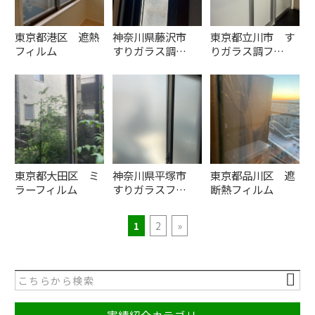
東京都港区 遮熱
神奈川県藤沢市
東京都立川市 す
フィルム
すりガラス調…
りガラス調フ…
東京都大田区 ミ
神奈川県平塚市
東京都品川区 遮
ラーフィルム
すりガラスフ…
断熱フィルム
1
2
»
実績紹介カテゴリー