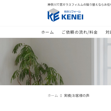
神奈川で窓ガラスフィルムの貼り替えならお任
ホーム
ご依頼の流れ/料金
対
ホーム
実績/お客様の声