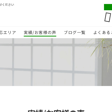
せください
応エリア
実績/お客様の声
ブログ一覧
よくある