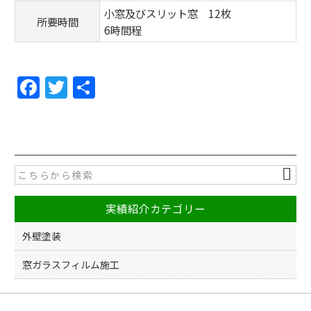
小窓及びスリット窓 12枚
所要時間
6時間程
F
T
共
a
w
有
c
itt
e
er
b
o
実績紹介カテゴリー
o
k
外壁塗装
窓ガラスフィルム施工