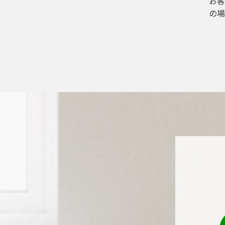
お客
の場