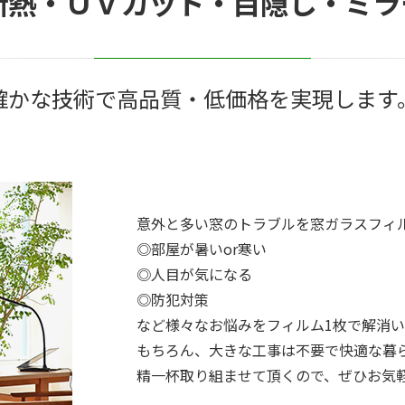
断熱・ＵＶカット・目隠し・ミラ
確かな技術で高品質・低価格を実現します
意外と多い窓のトラブルを窓ガラスフィ
◎部屋が暑いor寒い
◎人目が気になる
◎防犯対策
など様々なお悩みをフィルム1枚で解消い
もちろん、大きな工事は不要で快適な暮
精一杯取り組ませて頂くので、ぜひお気